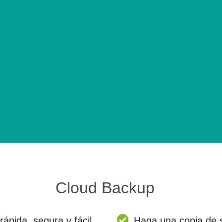
Cloud Backup
ápida, segura y fácil
Haga una copia de s