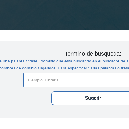
Termino de busqueda:
 una palabra / frase / dominio que está buscando en el buscador de ab
 nombres de dominio sugeridos. Para especificar varias palabras o frase