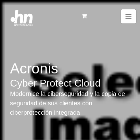
Acronis
Cyber Protect Cloud
Modernice la ciberseguridad y la copia de
seguridad de sus clientes con
ciberprotección integrada